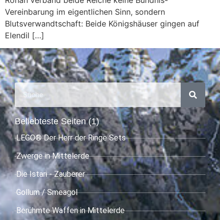
Vereinbarung im eigentlichen Sinn, sondern
Blutsverwandtschaft: Beide Königshäuser gingen auf
Elendil […]
Beliebteste Seiten (1)
LEGO® Der Herr der Ringe Sets
Zwerge in Mittelerde
Die Istari - Zauberer
Gollum / Smeagol
Berühmte Waffen in Mittelerde