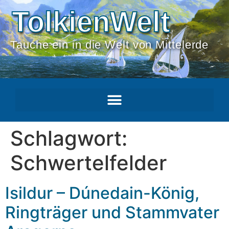
TolkienWelt
Tauche ein in die Welt von Mittelerde
Schlagwort:
Schwertelfelder
Isildur – Dúnedain-König,
Ringträger und Stammvater