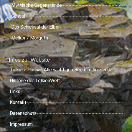
Mythische Gegenstände
Gandalf
Das Schicksal der Elben
Melkor / Morgoth
Infos zur Website
Tolkien-Glossar: Alle wichtigen Begriffe kurz erklärt
Historie der TolkienWelt
Links
Kontakt
Datenschutz
Impressum