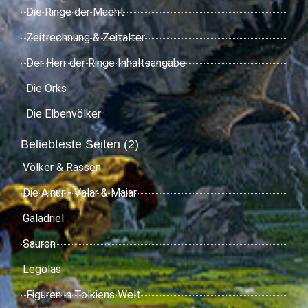
Die Ringe der Macht
Zeitrechnung & Zeitalter
Der Herr der Ringe Inhaltsangabe
Die Orks
Die Elbenvölker
Beliebteste Seiten (2)
Völker & Rassen
Die Ainur - Valar & Maiar
Galadriel
Sauron
Legolas
Figuren in Tolkiens Welt