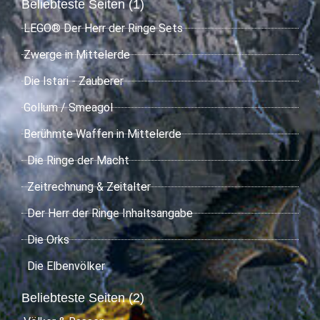
Beliebteste Seiten (1)
LEGO® Der Herr der Ringe Sets
Zwerge in Mittelerde
Die Istari - Zauberer
Gollum / Smeagol
Berühmte Waffen in Mittelerde
Die Ringe der Macht
Zeitrechnung & Zeitalter
Der Herr der Ringe Inhaltsangabe
Die Orks
Die Elbenvölker
Beliebteste Seiten (2)