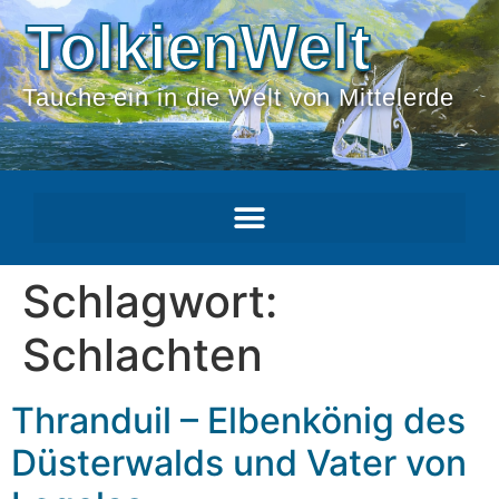
TolkienWelt
Tauche ein in die Welt von Mittelerde
Schlagwort:
Schlachten
Thranduil – Elbenkönig des
Düsterwalds und Vater von