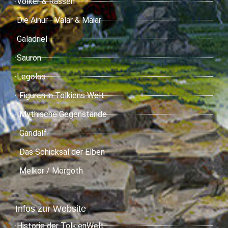
Völker & Rassen
Die Ainur - Valar & Maiar
Galadriel
Sauron
Legolas
Figuren in Tolkiens Welt
Mythische Gegenstände
Gandalf
Das Schicksal der Elben
Melkor / Morgoth
Infos zur Website
Historie der TolkienWelt