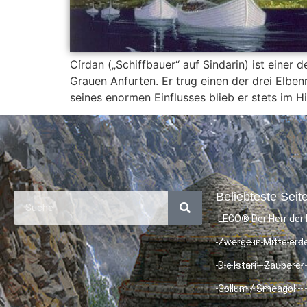
Círdan („Schiffbauer“ auf Sindarin) ist einer
Grauen Anfurten. Er trug einen der drei Elben
seines enormen Einflusses blieb er stets im H
Beliebteste Seite
LEGO® Der Herr der 
Zwerge in Mittelerd
Die Istari - Zauberer
Gollum / Smeagol