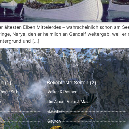
 der ältesten Elben Mittelerdes – wahrscheinlich schon am S
ringe, Narya, den er heimlich an Gandalf weitergab, weil er 
intergrund und […]
n (1)
Beliebteste Seiten (2)
Ringe Sets
Völker & Rassen
e
Die Ainur - Valar & Maiar
Galadriel
Sauron