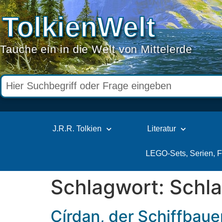
TolkienWelt
Tauche ein in die Welt von Mittelerde
J.R.R. Tolkien
Literatur
LEGO-Sets, Serien, 
Schlagwort:
Schla
Círdan, der Schiffbaue