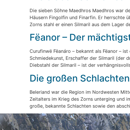
Die sieben Söhne Maedhros Maedhros war der 
Häusern Fingolfin und Finarfin. Er herrschte
Zorns stahl er einen Silmaril aus dem Lager d
Fëanor – Der mächtigs
Curufinwë Fëanáro – bekannt als Fëanor – ist
Schmiedekunst, Erschaffer der Silmaril (der 
Diebstahl der Silmaril – ist der verhängnisvol
Die großen Schlachten 
Beleriand war die Region im Nordwesten Mittel
Zeitalters im Krieg des Zorns unterging und
große, bekannte Schlachten sowie den abschl