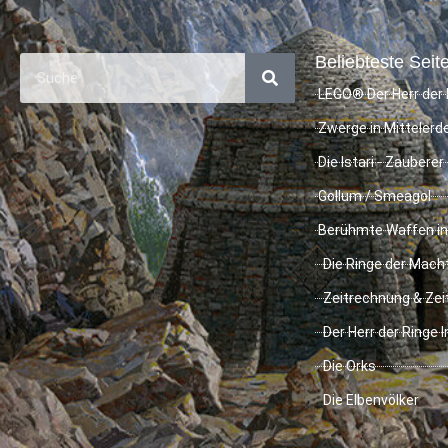
Beliebteste Seite
LEGO® Der Herr der 
Zwerge in Mittelerd
Die Istari - Zauberer
Gollum / Smeagol
Berühmte Waffen in
Die Ringe der Mach
Zeitrechnung & Zei
Der Herr der Ringe 
Die Orks
Die Elbenvölker