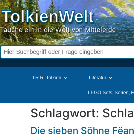
TolkienWelt
Tauche ein in die Welt von Mittelerde
J.R.R. Tolkien
Literatur
LEGO-Sets, Serien, 
Schlagwort:
Schla
Die sieben Söhne Fëan