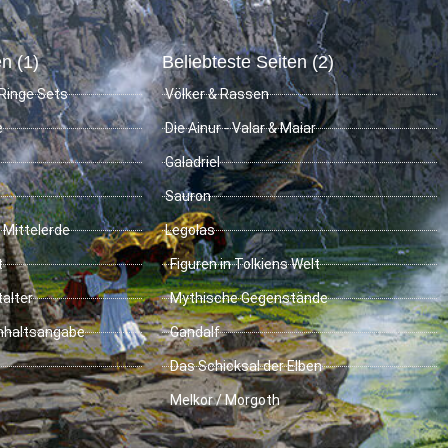
n (1)
Beliebteste Seiten (2)
Ringe Sets
Völker & Rassen
e
Die Ainur - Valar & Maiar
Galadriel
Sauron
 Mittelerde
Legolas
t
Figuren in Tolkiens Welt
talter
Mythische Gegenstände
Inhaltsangabe
Gandalf
Das Schicksal der Elben
Melkor / Morgoth