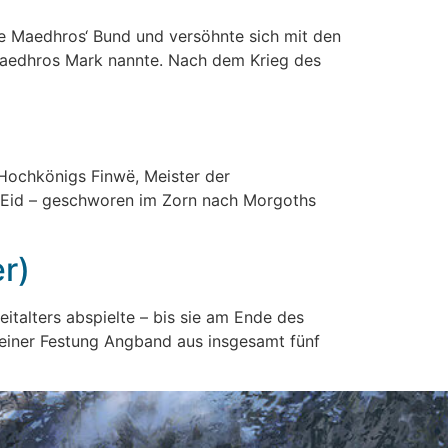
te Maedhros‘ Bund und versöhnte sich mit den
t Maedhros Mark nannte. Nach dem Krieg des
 Hochkönigs Finwë, Meister der
in Eid – geschworen im Zorn nach Morgoths
r)
italters abspielte – bis sie am Ende des
seiner Festung Angband aus insgesamt fünf