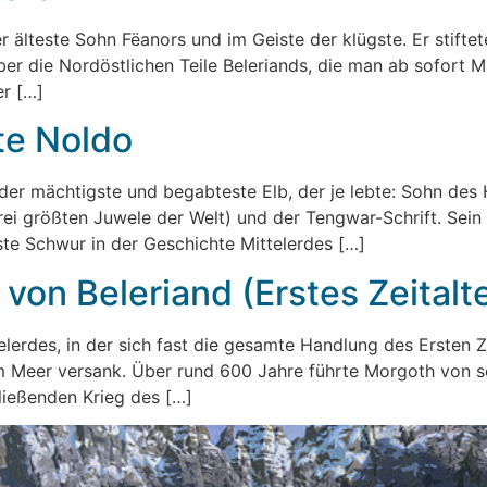
älteste Sohn Fëanors und im Geiste der klügste. Er stifte
 über die Nordöstlichen Teile Beleriands, die man ab sofor
er […]
te Noldo
 der mächtigste und begabteste Elb, der je lebte: Sohn des
drei größten Juwele der Welt) und der Tengwar-Schrift. Se
lste Schwur in der Geschichte Mittelerdes […]
von Beleriand (Erstes Zeitalte
erdes, in der sich fast die gesamte Handlung des Ersten Ze
 im Meer versank. Über rund 600 Jahre führte Morgoth von 
ießenden Krieg des […]