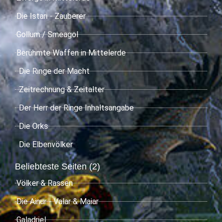
Die Istari - Zauberer
Gollum / Smeagol
Berühmte Waffen in Mittelerde
Die Ringe der Macht
Zeitrechnung & Zeitalter
Der Herr der Ringe Inhaltsangabe
Die Orks
Die Elbenvölker
Beliebteste Seiten (2)
Völker & Rassen
Die Ainur - Valar & Maiar
Galadriel