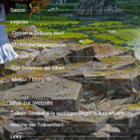
Sauron
Legolas
Figuren in Tolkiens Welt
Mythische Gegenstände
Gandalf
Das Schicksal der Elben
Melkor / Morgoth
Infos zur Website
Tolkien-Glossar: Alle wichtigen Begriffe kurz erklärt
Historie der TolkienWelt
Links