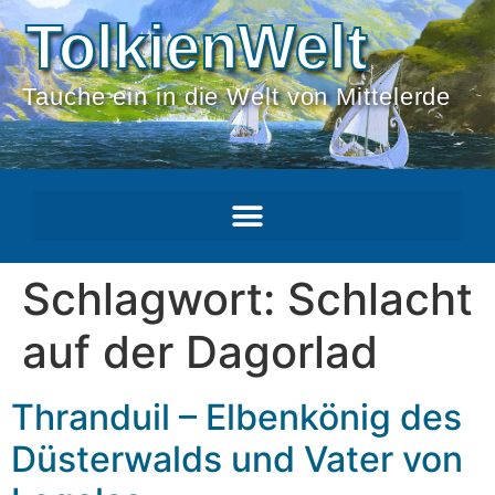
TolkienWelt
Tauche ein in die Welt von Mittelerde
Schlagwort:
Schlacht
auf der Dagorlad
Thranduil – Elbenkönig des
Düsterwalds und Vater von