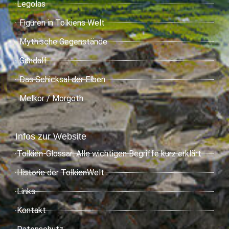
Legolas
Figuren in Tolkiens Welt
Mythische Gegenstände
Gandalf
Das Schicksal der Elben
Melkor / Morgoth
Infos zur Website
Tolkien-Glossar: Alle wichtigen Begriffe kurz erklärt
Historie der TolkienWelt
Links
Kontakt