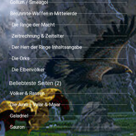
Gollum / Smeagol
Berühmte Waffen in Mittelerde
Die Ringe der Macht
Zeitrechnung & Zeitalter
Der Herr der Ringe Inhaltsangabe
Die Orks
Die Elbenvölker
Beliebteste Seiten (2)
Völker & Rassen
Die Ainur - Valar & Maiar
Galadriel
Sauron