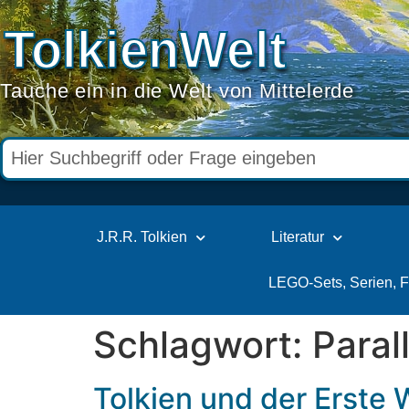
TolkienWelt
Tauche ein in die Welt von Mittelerde
J.R.R. Tolkien
Literatur
LEGO-Sets, Serien, 
Schlagwort:
Paral
Tolkien und der Erste 