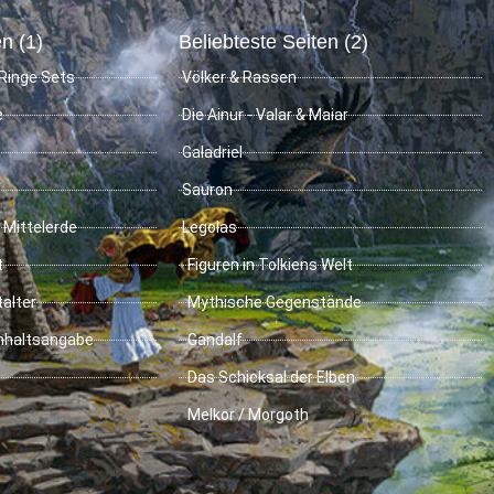
n (1)
Beliebteste Seiten (2)
Ringe Sets
Völker & Rassen
e
Die Ainur - Valar & Maiar
Galadriel
Sauron
 Mittelerde
Legolas
t
Figuren in Tolkiens Welt
talter
Mythische Gegenstände
Inhaltsangabe
Gandalf
Das Schicksal der Elben
Melkor / Morgoth