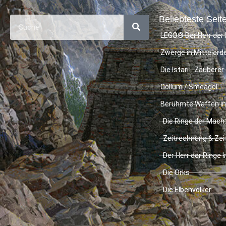
Beliebteste Seite
LEGO® Der Herr der 
Zwerge in Mittelerd
Die Istari - Zauberer
Gollum / Smeagol
Berühmte Waffen in
Die Ringe der Mach
Zeitrechnung & Zei
Der Herr der Ringe 
Die Orks
Die Elbenvölker