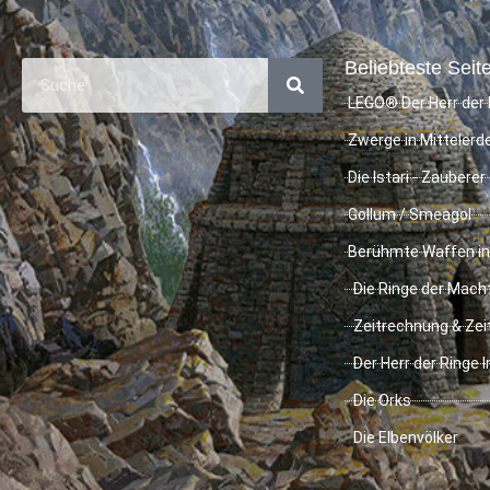
Beliebteste Seite
LEGO® Der Herr der 
Zwerge in Mittelerd
Die Istari - Zauberer
Gollum / Smeagol
Berühmte Waffen in
Die Ringe der Mach
Zeitrechnung & Zei
Der Herr der Ringe 
Die Orks
Die Elbenvölker