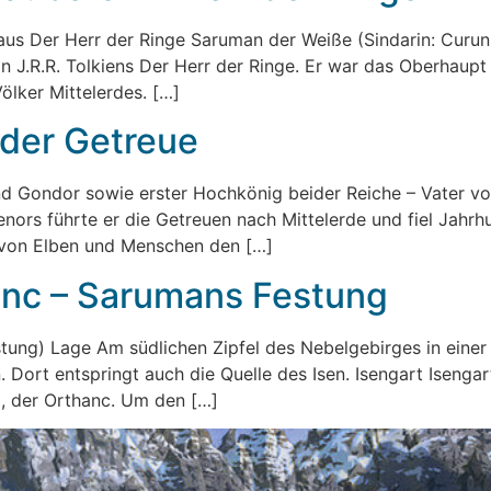
us Der Herr der Ringe Saruman der Weiße (Sindarin: Curuní
n J.R.R. Tolkiens Der Herr der Ringe. Er war das Oberhaupt
ölker Mittelerdes. […]
 der Getreue
und Gondor sowie erster Hochkönig beider Reiche – Vater vo
rs führte er die Getreuen nach Mittelerde und fiel Jahrh
 von Elben und Menschen den […]
anc – Sarumans Festung
stung) Lage Am südlichen Zipfel des Nebelgebirges in ein
. Dort entspringt auch die Quelle des Isen. Isengart Isenga
m, der Orthanc. Um den […]