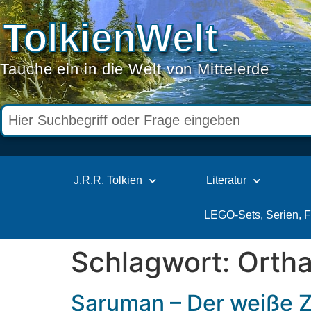
TolkienWelt
Tauche ein in die Welt von Mittelerde
J.R.R. Tolkien
Literatur
LEGO-Sets, Serien, 
Schlagwort:
Orth
Saruman – Der weiße Z