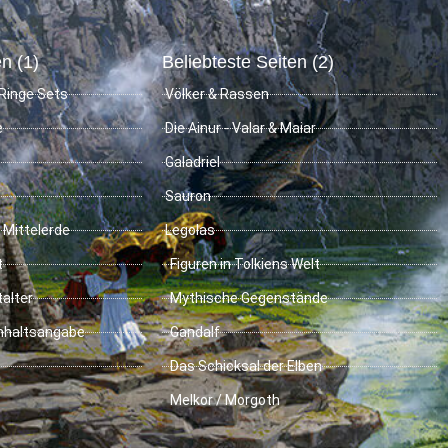
n (1)
Beliebteste Seiten (2)
Ringe Sets
Völker & Rassen
e
Die Ainur - Valar & Maiar
Galadriel
Sauron
 Mittelerde
Legolas
t
Figuren in Tolkiens Welt
talter
Mythische Gegenstände
Inhaltsangabe
Gandalf
Das Schicksal der Elben
Melkor / Morgoth