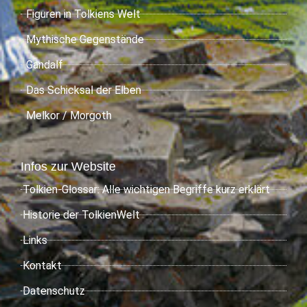
Figuren in Tolkiens Welt
Mythische Gegenstände
Gandalf
Das Schicksal der Elben
Melkor / Morgoth
Infos zur Website
Tolkien-Glossar: Alle wichtigen Begriffe kurz erklärt
Historie der TolkienWelt
Links
Kontakt
Datenschutz