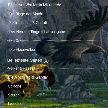
Berühmte Waffen in Mittelerde
Die Ringe der Macht
Zeitrechnung & Zeitalter
Der Herr der Ringe Inhaltsangabe
Die Orks
Die Elbenvölker
Beliebteste Seiten (2)
Völker & Rassen
Die Ainur - Valar & Maiar
Galadriel
Sauron
Legolas