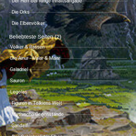
Der Herr der Ringe Inhaltsangabe
Die Orks
Die Elbenvölker
Beliebteste Seiten (2)
Völker & Rassen
Die Ainur - Valar & Maiar
Galadriel
Sauron
Legolas
Figuren in Tolkiens Welt
Mythische Gegenstände
Gandalf