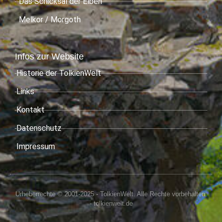
Das Schicksal der Elben
Melkor / Morgoth
Infos zur Website
Historie der TolkienWelt
Links
Kontakt
Datenschutz
Impressum
Urheberrechte © 2001-2025 - TolkienWelt. Alle Rechte vorbehalten.
- tolkienwelt.de