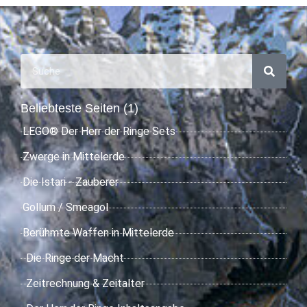
Beliebteste Seiten (1)
LEGO® Der Herr der Ringe Sets
Zwerge in Mittelerde
Die Istari - Zauberer
Gollum / Smeagol
Berühmte Waffen in Mittelerde
Die Ringe der Macht
Zeitrechnung & Zeitalter