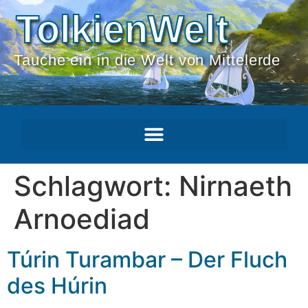
TolkienWelt
Tauche ein in die Welt von Mittelerde
Schlagwort:
Nirnaeth
Arnoediad
Túrin Turambar – Der Fluch
des Húrin