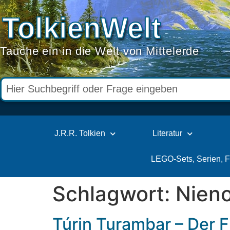
TolkienWelt
Tauche ein in die Welt von Mittelerde
J.R.R. Tolkien
Literatur
LEGO-Sets, Serien, 
Schlagwort:
Nieno
Túrin Turambar – Der F