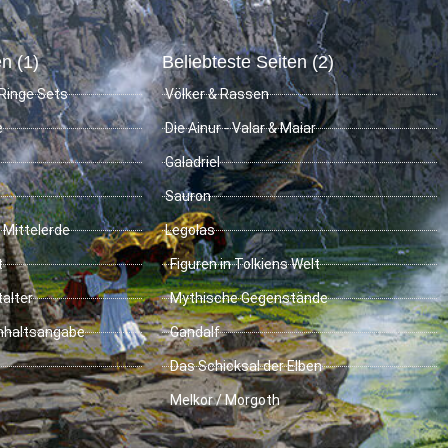
n (1)
Beliebteste Seiten (2)
Ringe Sets
Völker & Rassen
e
Die Ainur - Valar & Maiar
Galadriel
Sauron
 Mittelerde
Legolas
t
Figuren in Tolkiens Welt
talter
Mythische Gegenstände
Inhaltsangabe
Gandalf
Das Schicksal der Elben
Melkor / Morgoth