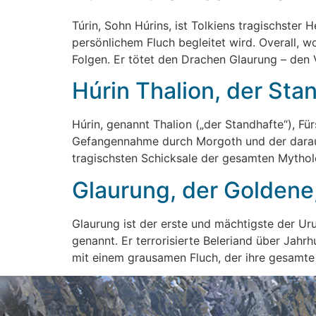
Túrin, Sohn Húrins, ist Tolkiens tragischste
persönlichem Fluch begleitet wird. Overall, w
Folgen. Er tötet den Drachen Glaurung – den V
Húrin Thalion, der Sta
Húrin, genannt Thalion („der Standhafte“), Für
Gefangennahme durch Morgoth und der darauff
tragischsten Schicksale der gesamten Mythol
Glaurung, der Goldene
Glaurung ist der erste und mächtigste der Ur
genannt. Er terrorisierte Beleriand über Jah
mit einem grausamen Fluch, der ihre gesamte F