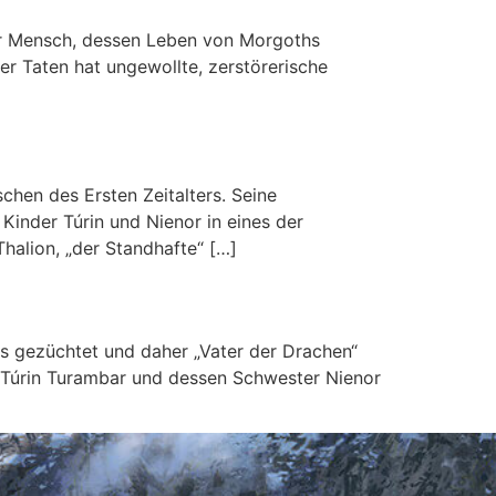
her Mensch, dessen Leben von Morgoths
ner Taten hat ungewollte, zerstörerische
schen des Ersten Zeitalters. Seine
inder Túrin und Nienor in eines der
halion, „der Standhafte“ […]
ds gezüchtet und daher „Vater der Drachen“
e Túrin Turambar und dessen Schwester Nienor