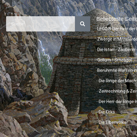
Beliebteste Seite
LEGO® Der Herr der 
Zwerge in Mittelerd
Die Istari - Zauberer
Gollum / Smeagol
Berühmte Waffen in
Die Ringe der Mach
Zeitrechnung & Zei
Der Herr der Ringe 
Die Orks
Die Elbenvölker