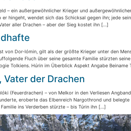
r Held – ein außergewöhnlicher Krieger und außergewöhnlic
o er hingeht, wendet sich das Schicksal gegen ihn; jede sei
ater aller Drachen – aber der Sieg kostet ihn […]
ndhafte
st von Dor-lómin, gilt als der größte Krieger unter den Men
olgende Fluch über seine gesamte Familie stürzten seine K
ogie Tolkiens. Húrin im Überblick Aspekt Angabe Beiname T
, Vater der Drachen
ulóki (Feuerdrachen) – von Melkor in den Verliesen Angban
rhunderte, eroberte das Elbenreich Nargothrond und belegt
amilie ins Verderben stürzte – bis Túrin ihn […]