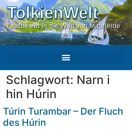
TolkienWelt
Tauche ein in die Welt von Mittelerde
Schlagwort:
Narn i
hin Húrin
Túrin Turambar – Der Fluch
des Húrin