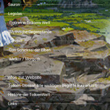
Sauron
Legolas
Figuren in Tolkiens Welt
Mythische Gegenstände
Gandalf
Das Schicksal der Elben
Melkor / Morgoth
Infos zur Website
Tolkien-Glossar: Alle wichtigen Begriffe kurz erklärt
Historie der TolkienWelt
Links