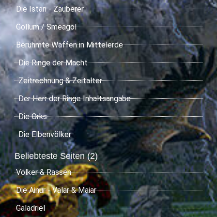
Die Istari - Zauberer
Gollum / Smeagol
Berühmte Waffen in Mittelerde
Die Ringe der Macht
Zeitrechnung & Zeitalter
Der Herr der Ringe Inhaltsangabe
Die Orks
Die Elbenvölker
Beliebteste Seiten (2)
Völker & Rassen
Die Ainur - Valar & Maiar
Galadriel