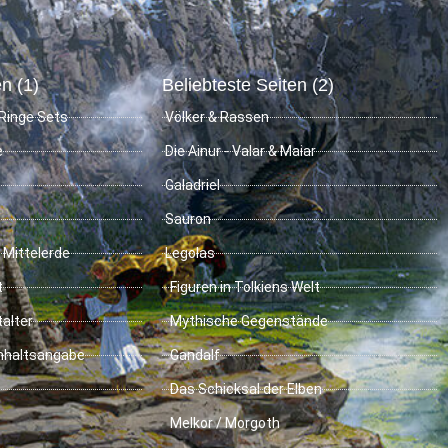
n (1)
Beliebteste Seiten (2)
Ringe Sets
Völker & Rassen
e
Die Ainur - Valar & Maiar
Galadriel
Sauron
 Mittelerde
Legolas
t
Figuren in Tolkiens Welt
talter
Mythische Gegenstände
Inhaltsangabe
Gandalf
Das Schicksal der Elben
Melkor / Morgoth