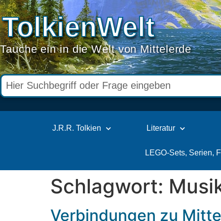
TolkienWelt
Tauche ein in die Welt von Mittelerde
J.R.R. Tolkien
Literatur
LEGO-Sets, Serien, 
Schlagwort:
Musi
Verbindungen zu Mittel