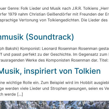
uer Genre: Folk Lieder und Musik nach J.R.R. Tolkiens „Herr
rfer 1979 nahm Christian Geißendörfer mit Freunden der E
chsprachige Vertonung von Tolkiengedichten. Die Lieder des
lmmusik (Soundtrack)
alph Bakshi) Komponist: Leonard Rosenman Rosenman gesta
f und passt perfekt zu der Geschichte. Im Gegensatz zum k
erausragenden Werke des Komponisten Rosenman dar. Titel: 
usik, inspiriert von Tolkien
ne wichtige Rolle ein. Zum Beispiel wird im Hobbit ausgie
inge werden viele Lieder und Strophen gesungen, seien es Ver
ch werde […]