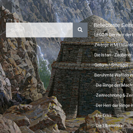
Beliebteste Seite
LEGO® Der Herr der 
Zwerge in Mittelerd
Die Istari - Zauberer
Gollum / Smeagol
Berühmte Waffen in
Die Ringe der Mach
Zeitrechnung & Zei
Der Herr der Ringe 
Die Orks
Die Elbenvölker