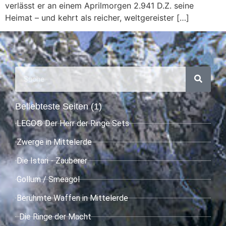
verlässt er an einem Aprilmorgen 2.941 D.Z. seine
Heimat – und kehrt als reicher, weltgereister […]
Beliebteste Seiten (1)
LEGO® Der Herr der Ringe Sets
Zwerge in Mittelerde
Die Istari - Zauberer
Gollum / Smeagol
Berühmte Waffen in Mittelerde
Die Ringe der Macht