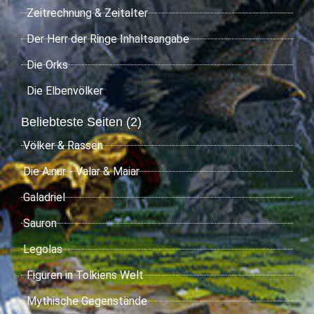
Zeitrechnung & Zeitalter
Der Herr der Ringe Inhaltsangabe
Die Orks
Die Elbenvölker
Beliebteste Seiten (2)
Völker & Rassen
Die Ainur - Valar & Maiar
Galadriel
Sauron
Legolas
Figuren in Tolkiens Welt
Mythische Gegenstände