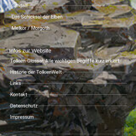
Gandalf
Das Schicksal der Elben
Melkor / Morgoth
Infos zur Website
Tolkien-Glossar: Alle wichtigen Begriffe kurz erklärt
Historie der TolkienWelt
Links
Kontakt
Datenschutz
Impressum