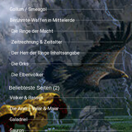
Gollum / Smeagol
Berühmte Waffen in Mittelerde
Die Ringe der Macht
Zeitrechnung & Zeitalter
Der Herr der Ringe Inhaltsangabe
Die Orks
Die Elbenvölker
Beliebteste Seiten (2)
Völker & Rassen
Die Ainur - Valar & Maiar
Galadriel
Sauron