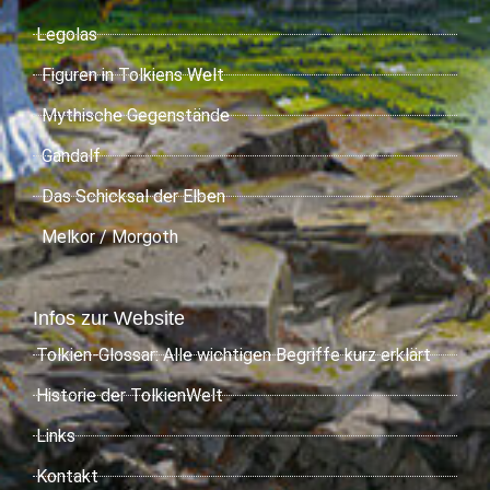
Legolas
Figuren in Tolkiens Welt
Mythische Gegenstände
Gandalf
Das Schicksal der Elben
Melkor / Morgoth
Infos zur Website
Tolkien-Glossar: Alle wichtigen Begriffe kurz erklärt
Historie der TolkienWelt
Links
Kontakt