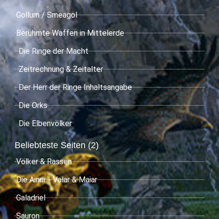
Gollum / Smeagol
Berühmte Waffen in Mittelerde
Die Ringe der Macht
Zeitrechnung & Zeitalter
Der Herr der Ringe Inhaltsangabe
Die Orks
Die Elbenvölker
Beliebteste Seiten (2)
Völker & Rassen
Die Ainur - Valar & Maiar
Galadriel
Sauron