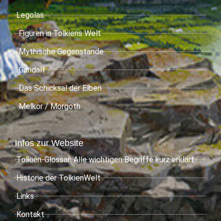
Legolas
Figuren in Tolkiens Welt
Mythische Gegenstände
Gandalf
Das Schicksal der Elben
Melkor / Morgoth
Infos zur Website
Tolkien-Glossar: Alle wichtigen Begriffe kurz erklärt
Historie der TolkienWelt
Links
Kontakt