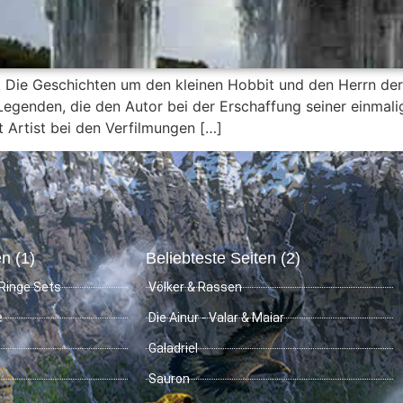
 Die Geschichten um den kleinen Hobbit und den Herrn der
genden, die den Autor bei der Erschaffung seiner einmalig
t Artist bei den Verfilmungen […]
n (1)
Beliebteste Seiten (2)
Ringe Sets
Völker & Rassen
e
Die Ainur - Valar & Maiar
Galadriel
Sauron