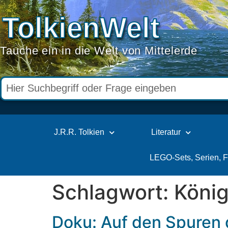
TolkienWelt
Tauche ein in die Welt von Mittelerde
J.R.R. Tolkien
Literatur
LEGO-Sets, Serien, 
Schlagwort:
König
Doku: Auf den Spuren d