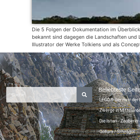
Die 5 Folgen der Dokumentation im Überblick
bekannt sind dagegen die Landschaften und Le
Illustrator der Werke Tolkiens und als Concep
Beliebteste Seite
LEGO® Der Herr der 
Zwerge in Mittelerd
Die Istari - Zauberer
Gollum / Smeagol