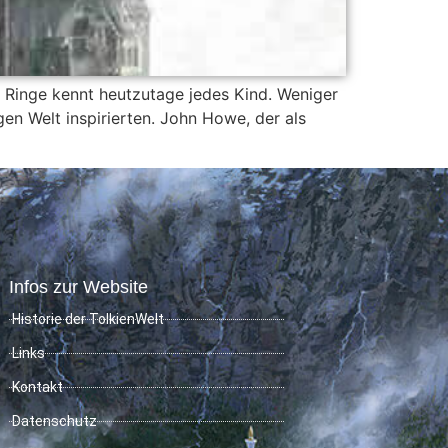
 Ringe kennt heutzutage jedes Kind. Weniger
en Welt inspirierten. John Howe, der als
Infos zur Website
Historie der TolkienWelt
Links
Kontakt
Datenschutz