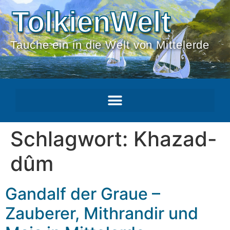
TolkienWelt
Tauche ein in die Welt von Mittelerde
Schlagwort:
Khazad-
dûm
Gandalf der Graue –
Zauberer, Mithrandir und