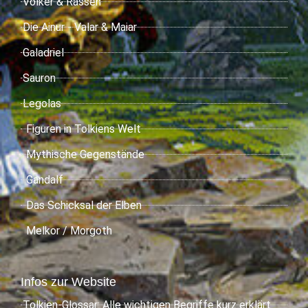
Völker & Rassen
Die Ainur - Valar & Maiar
Galadriel
Sauron
Legolas
Figuren in Tolkiens Welt
Mythische Gegenstände
Gandalf
Das Schicksal der Elben
Melkor / Morgoth
Infos zur Website
Tolkien-Glossar: Alle wichtigen Begriffe kurz erklärt