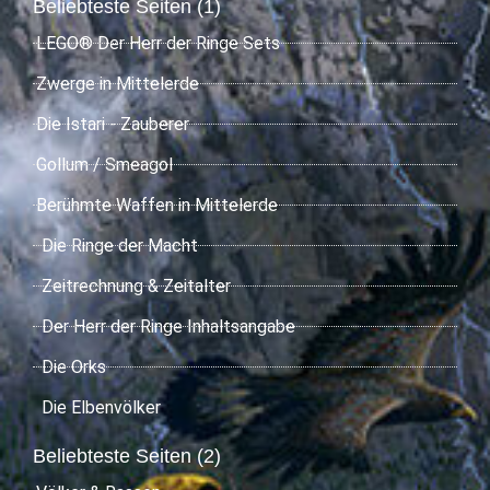
Beliebteste Seiten (1)
LEGO® Der Herr der Ringe Sets
Zwerge in Mittelerde
Die Istari - Zauberer
Gollum / Smeagol
Berühmte Waffen in Mittelerde
Die Ringe der Macht
Zeitrechnung & Zeitalter
Der Herr der Ringe Inhaltsangabe
Die Orks
Die Elbenvölker
Beliebteste Seiten (2)