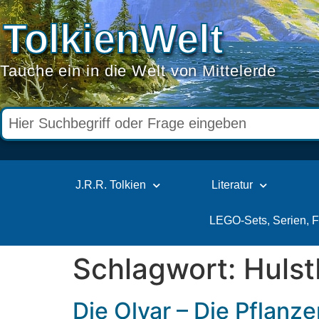
TolkienWelt
Tauche ein in die Welt von Mittelerde
J.R.R. Tolkien
Literatur
LEGO-Sets, Serien, 
Schlagwort:
Huls
Die Olvar – Die Pflanz