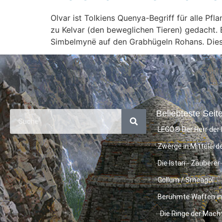
Olvar ist Tolkiens Quenya-Begriff für alle P
zu Kelvar (den beweglichen Tieren) gedacht. 
Simbelmynë auf den Grabhügeln Rohans. Diese
Beliebteste Seite
LEGO® Der Herr der 
Zwerge in Mittelerd
Die Istari - Zauberer
Gollum / Smeagol
Berühmte Waffen in
Die Ringe der Mach