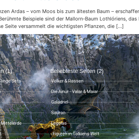
flanzen Ardas – vom Moos bis zum ältesten Baum – erschaffe
Berühmte Beispiele sind der Mallorn-Baum Lothlóriens, das 
 Seite versammelt die wichtigsten Pflanzen, die […]
n (1)
Beliebteste Seiten (2)
Ringe Sets
Völker & Rassen
e
Die Ainur - Valar & Maiar
Galadriel
Sauron
 Mittelerde
Legolas
t
Figuren in Tolkiens Welt