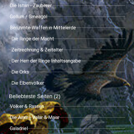
Die Istari - Zauberer
Gollum / Smeagol
Berühmte Waffen in Mittelerde
Die Ringe der Macht
Zeitrechnung & Zeitalter
Der Herr der Ringe Inhaltsangabe
Die Orks
Die Elbenvölker
Beliebteste Seiten (2)
Völker & Rassen
Die Ainur - Valar & Maiar
Galadriel