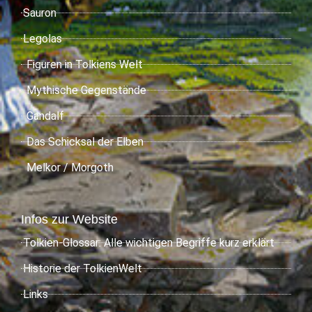
Sauron
Legolas
Figuren in Tolkiens Welt
Mythische Gegenstände
Gandalf
Das Schicksal der Elben
Melkor / Morgoth
Infos zur Website
Tolkien-Glossar: Alle wichtigen Begriffe kurz erklärt
Historie der TolkienWelt
Links