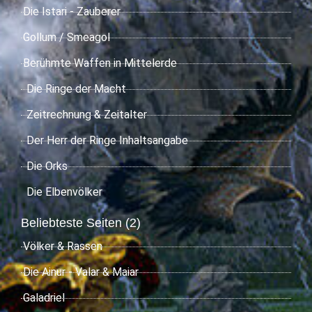
Die Istari - Zauberer
Gollum / Smeagol
Berühmte Waffen in Mittelerde
Die Ringe der Macht
Zeitrechnung & Zeitalter
Der Herr der Ringe Inhaltsangabe
Die Orks
Die Elbenvölker
Beliebteste Seiten (2)
Völker & Rassen
Die Ainur - Valar & Maiar
Galadriel