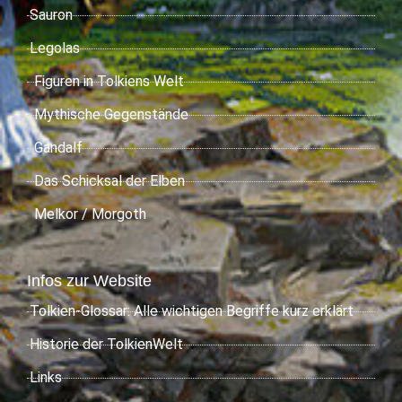
Sauron
Legolas
Figuren in Tolkiens Welt
Mythische Gegenstände
Gandalf
Das Schicksal der Elben
Melkor / Morgoth
Infos zur Website
Tolkien-Glossar: Alle wichtigen Begriffe kurz erklärt
Historie der TolkienWelt
Links