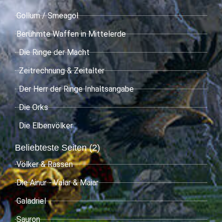
Gollum / Smeagol
Berühmte Waffen in Mittelerde
Die Ringe der Macht
Zeitrechnung & Zeitalter
Der Herr der Ringe Inhaltsangabe
Die Orks
Die Elbenvölker
Beliebteste Seiten (2)
Völker & Rassen
Die Ainur - Valar & Maiar
Galadriel
Sauron