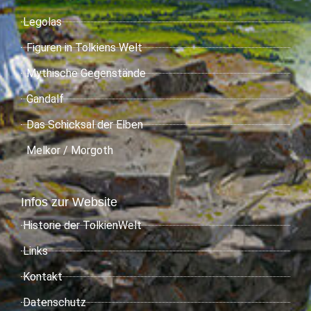
Legolas
Figuren in Tolkiens Welt
Mythische Gegenstände
Gandalf
Das Schicksal der Elben
Melkor / Morgoth
Infos zur Website
Historie der TolkienWelt
Links
Kontakt
Datenschutz