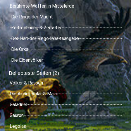
Berühmte Waffen in Mittelerde
Die Ringe der Macht
Zeitrechnung & Zeitalter
Der Herr der Ringe Inhaltsangabe
Die Orks
Die Elbenvölker
Beliebteste Seiten (2)
Völker & Rassen
Die Ainur - Valar & Maiar
Galadriel
Sauron
Legolas