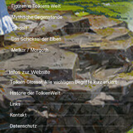
Figuren in Tolkiens Welt
Mythische Gegenstände
Gandalf
Das Schicksal der Elben
Melkor / Morgoth
Infos zur Website
Tolkien-Glossar: Alle wichtigen Begriffe kurz erklärt
Historie der TolkienWelt
Links
Kontakt
Datenschutz