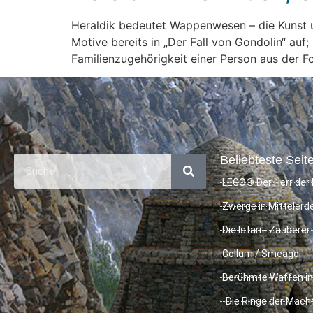
Heraldik bedeutet Wappenwesen – die Kunst u
Motive bereits in „Der Fall von Gondolin“ auf
Familienzugehörigkeit einer Person aus der F
Beliebteste Seite
LEGO® Der Herr der 
Zwerge in Mittelerd
Die Istari - Zauberer
Gollum / Smeagol
Berühmte Waffen in
Die Ringe der Mach