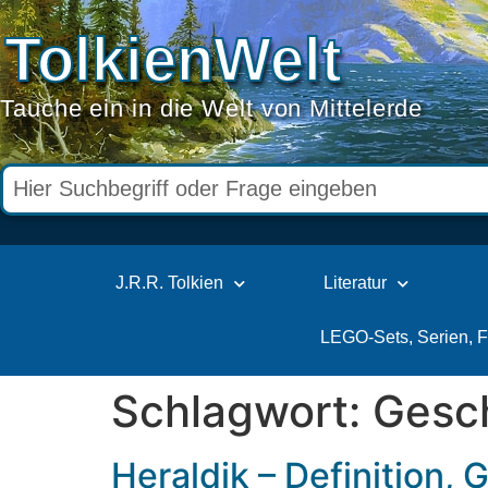
TolkienWelt
Tauche ein in die Welt von Mittelerde
J.R.R. Tolkien
Literatur
LEGO-Sets, Serien, 
Schlagwort:
Gesc
Heraldik – Definition,