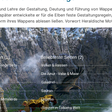
nd Lehre der Gestaltung, Deutung und Führung von Wappen.
; später entwickelte er für die Elben feste Gestaltungsrege
orm ihres Wappens ablesen ließen. Vorwort Heraldische Mot
n (1)
Beliebteste Seiten (2)
Ringe Sets
Völker & Rassen
e
Die Ainur - Valar & Maiar
Galadriel
Sauron
 Mittelerde
Legolas
t
Figuren in Tolkiens Welt