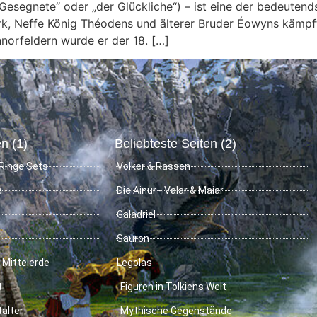
segnete“ oder „der Glückliche“) – ist eine der bedeutendst
ark, Neffe König Théodens und älterer Bruder Éowyns kämpf
norfeldern wurde er der 18. […]
n (1)
Beliebteste Seiten (2)
Ringe Sets
Völker & Rassen
e
Die Ainur - Valar & Maiar
Galadriel
Sauron
 Mittelerde
Legolas
t
Figuren in Tolkiens Welt
talter
Mythische Gegenstände