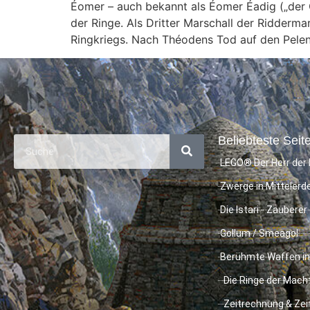
Éomer – auch bekannt als Éomer Éadig („der Ge
der Ringe. Als Dritter Marschall der Ridderm
Ringkriegs. Nach Théodens Tod auf den Pelen
Beliebteste Seite
LEGO® Der Herr der 
Zwerge in Mittelerd
Die Istari - Zauberer
Gollum / Smeagol
Berühmte Waffen in
Die Ringe der Mach
Zeitrechnung & Zei