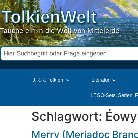
TolkienWelt
Tauche ein in die Welt von Mittelerde
J.R.R. Tolkien
Literatur
LEGO-Sets, Serien, 
Schlagwort:
Éowy
Merry (Meriadoc Bran