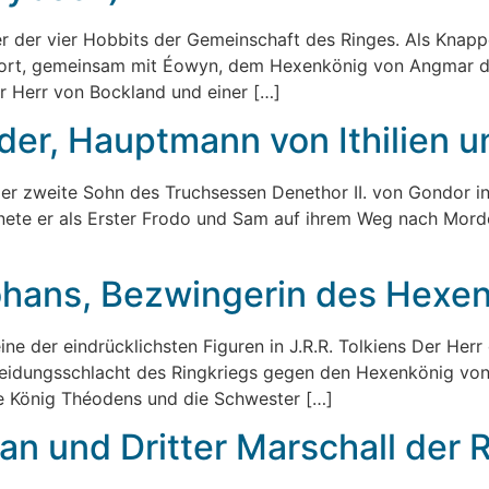
r der vier Hobbits der Gemeinschaft des Ringes. Als Knapp
 dort, gemeinsam mit Éowyn, dem Hexenkönig von Angmar d
r Herr von Bockland und einer […]
der, Hauptmann von Ithilien 
er zweite Sohn des Truchsessen Denethor II. von Gondor in 
nete er als Erster Frodo und Sam auf ihrem Weg nach Mord
ohans, Bezwingerin des Hexe
eine der eindrücklichsten Figuren in J.R.R. Tolkiens Der He
cheidungsschlacht des Ringkriegs gegen den Hexenkönig vo
te König Théodens und die Schwester […]
an und Dritter Marschall der 