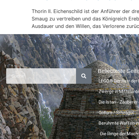
Thorin II. Eichenschild ist der Anführer der
Smaug zu vertreiben und das Königreich Ereb
Ausdauer und den Willen, das Verlorene zurüc
Beliebteste Seite
LEGO® Der Herr der 
Zwerge in Mittelerd
Die Istari - Zauberer
Gollum / Smeagol
Berühmte Waffen in
Die Ringe der Mach