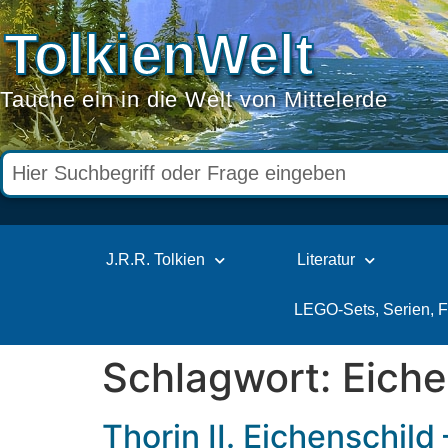
TolkienWelt
Tauche ein in die Welt von Mittelerde
J.R.R. Tolkien
Literatur
LEGO-Sets, Serien, 
Schlagwort:
Eiche
Thorin II. Eichenschil