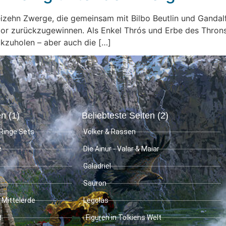
 dreizehn Zwerge, die gemeinsam mit Bilbo Beutlin und Gand
or zurückzugewinnen. Als Enkel Thrós und Erbe des Throns
kzuholen – aber auch die […]
n (1)
Beliebteste Seiten (2)
Ringe Sets
Völker & Rassen
e
Die Ainur - Valar & Maiar
Galadriel
Sauron
 Mittelerde
Legolas
t
Figuren in Tolkiens Welt