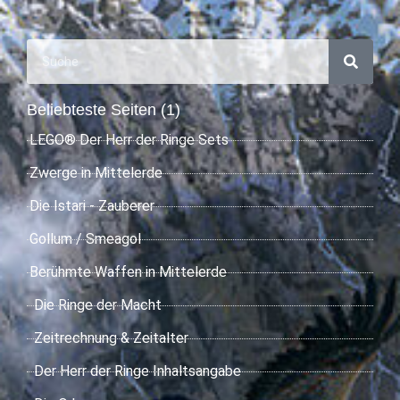
Beliebteste Seiten (1)
LEGO® Der Herr der Ringe Sets
Zwerge in Mittelerde
Die Istari - Zauberer
Gollum / Smeagol
Berühmte Waffen in Mittelerde
Die Ringe der Macht
Zeitrechnung & Zeitalter
Der Herr der Ringe Inhaltsangabe