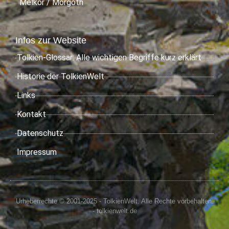
Melkor / Morgoth
Infos zur Website
Tolkien-Glossar: Alle wichtigen Begriffe kurz erklärt
Historie der TolkienWelt
Links
Kontakt
Datenschutz
Impressum
Urheberrechte © 2001-2025 - TolkienWelt. Alle Rechte vorbehalten.
- tolkienwelt.de