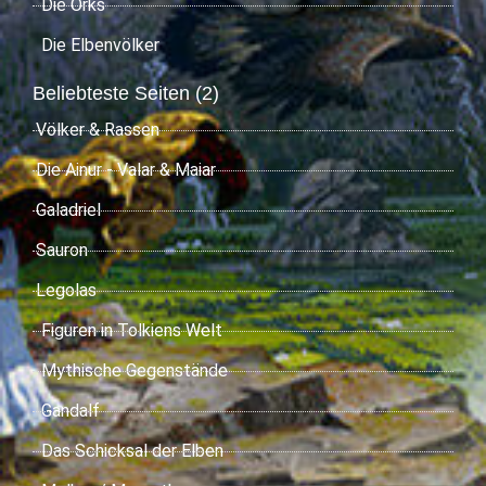
Die Orks
Die Elbenvölker
Beliebteste Seiten (2)
Völker & Rassen
Die Ainur - Valar & Maiar
Galadriel
Sauron
Legolas
Figuren in Tolkiens Welt
Mythische Gegenstände
Gandalf
Das Schicksal der Elben