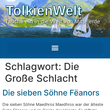
TolkienWelt
Tauche ein in die Welt von Mittelerde
Schlagwort:
Die
Große Schlacht
Die sieben Söhne Fëanors
Die sieben Söhne Maedhros Maedhros war der älteste