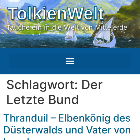
TolkienWelt
Tauche ein in die Welt von Mittelerde
Schlagwort:
Der
Letzte Bund
Thranduil – Elbenkönig des
Düsterwalds und Vater von