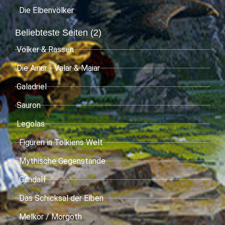
Die Elbenvölker
Beliebteste Seiten (2)
Völker & Rassen
Die Ainur - Valar & Maiar
Galadriel
Sauron
Legolas
Figuren in Tolkiens Welt
Mythische Gegenstände
Gandalf
Das Schicksal der Elben
Melkor / Morgoth