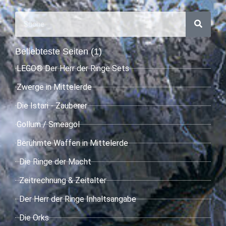
Beliebteste Seiten (1)
LEGO® Der Herr der Ringe Sets
Zwerge in Mittelerde
Die Istari - Zauberer
Gollum / Smeagol
Berühmte Waffen in Mittelerde
Die Ringe der Macht
Zeitrechnung & Zeitalter
Der Herr der Ringe Inhaltsangabe
Die Orks