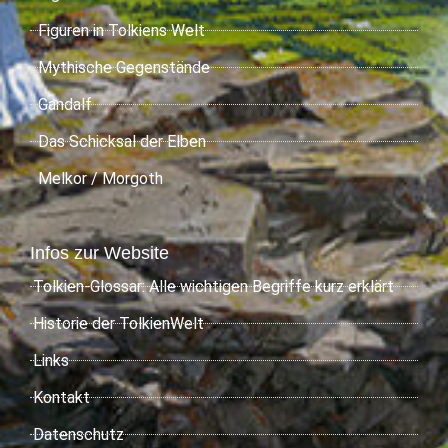
Figuren in Tolkiens Welt
Mythische Gegenstände
Gandalf
Das Schicksal der Elben
Melkor / Morgoth
Infos zur Website
Tolkien-Glossar: Alle wichtigen Begriffe kurz erklärt
Historie der TolkienWelt
Links
Kontakt
Datenschutz