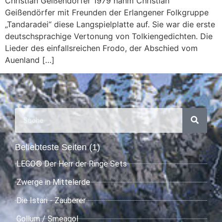
Christian Geißendörfer 1979 nahm Christian
Geißendörfer mit Freunden der Erlangener Folkgruppe
„Tandaradei“ diese Langspielplatte auf. Sie war die erste
deutschsprachige Vertonung von Tolkiengedichten. Die
Lieder des einfallsreichen Frodo, der Abschied vom
Auenland […]
Beliebteste Seiten (1)
LEGO® Der Herr der Ringe Sets
Zwerge in Mittelerde
Die Istari - Zauberer
Gollum / Smeagol