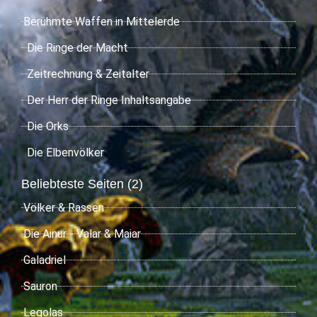
Berühmte Waffen in Mittelerde
Die Ringe der Macht
Zeitrechnung & Zeitalter
Der Herr der Ringe Inhaltsangabe
Die Orks
Die Elbenvölker
Beliebteste Seiten (2)
Völker & Rassen
Die Ainur - Valar & Maiar
Galadriel
Sauron
Legolas