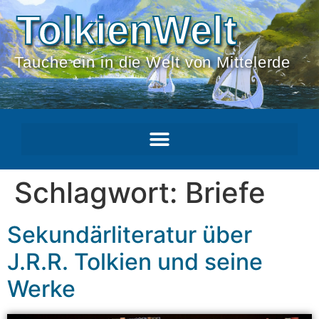
TolkienWelt
Tauche ein in die Welt von Mittelerde
Schlagwort:
Briefe
Sekundärliteratur über
J.R.R. Tolkien und seine
Werke