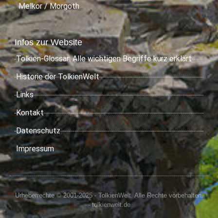
Melkor / Morgoth
Infos zur Website
Tolkien-Glossar: Alle wichtigen Begriffe kurz erklärt
Historie der TolkienWelt
Links
Kontakt
Datenschutz
Impressum
Urheberrechte © 2001-2025 - TolkienWelt. Alle Rechte vorbehalten.
- tolkienwelt.de