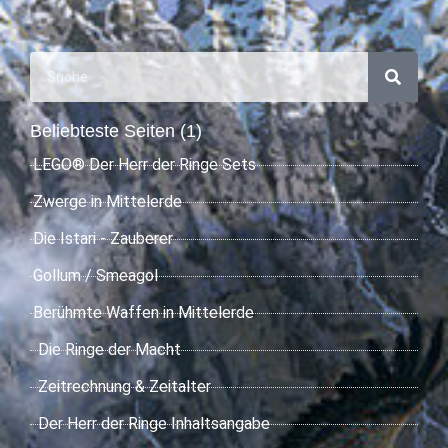
Beliebteste Seiten (1)
LEGO® Der Herr der Ringe Sets
Zwerge in Mittelerde
Die Istari - Zauberer
Gollum / Smeagol
Berühmte Waffen in Mittelerde
Die Ringe der Macht
Zeitrechnung & Zeitalter
Der Herr der Ringe Inhaltsangabe