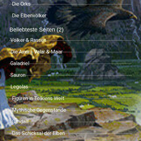
Die Orks
Die Elbenvölker
Beliebteste Seiten (2)
Völker & Rassen
Die Ainur - Valar & Maiar
Galadriel
Sauron
Legolas
Figuren in Tolkiens Welt
Mythische Gegenstände
Gandalf
Das Schicksal der Elben