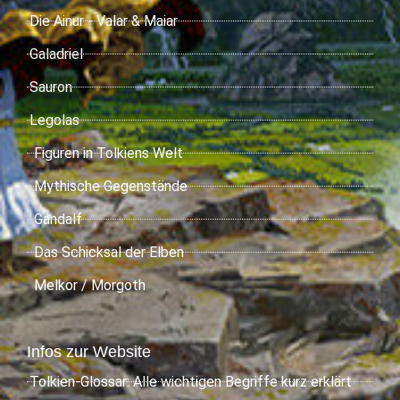
Die Ainur - Valar & Maiar
Galadriel
Sauron
Legolas
Figuren in Tolkiens Welt
Mythische Gegenstände
Gandalf
Das Schicksal der Elben
Melkor / Morgoth
Infos zur Website
Tolkien-Glossar: Alle wichtigen Begriffe kurz erklärt