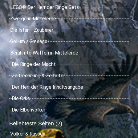
LEGO® Der Herr der Ringe Sets
Zwerge in Mittelerde
Die Istari - Zauberer
Gollum / Smeagol
Berühmte Waffen in Mittelerde
Die Ringe der Macht
Zeitrechnung & Zeitalter
Der Herr der Ringe Inhaltsangabe
Die Orks
Die Elbenvölker
Beliebteste Seiten (2)
Völker & Rassen