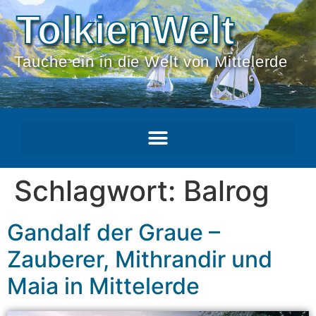
TolkienWelt
Tauche ein in die Welt von Mittelerde
Schlagwort:
Balrog
Gandalf der Graue –
Zauberer, Mithrandir und
Maia in Mittelerde