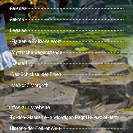
Galadriel
Sauron
Legolas
Figuren in Tolkiens Welt
Mythische Gegenstände
Gandalf
Das Schicksal der Elben
Melkor / Morgoth
Infos zur Website
Tolkien-Glossar: Alle wichtigen Begriffe kurz erklärt
Historie der TolkienWelt