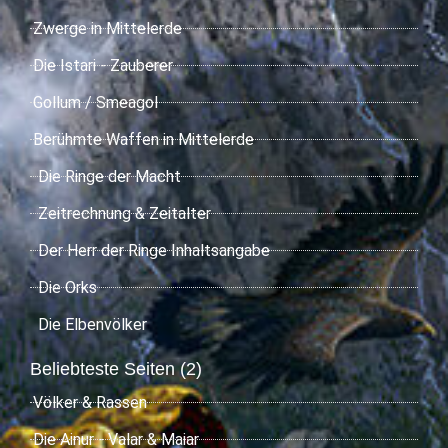
Zwerge in Mittelerde
Die Istari - Zauberer
Gollum / Smeagol
Berühmte Waffen in Mittelerde
Die Ringe der Macht
Zeitrechnung & Zeitalter
Der Herr der Ringe Inhaltsangabe
Die Orks
Die Elbenvölker
Beliebteste Seiten (2)
Völker & Rassen
Die Ainur - Valar & Maiar