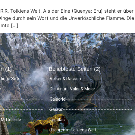
 J.R.R. Tolkiens Welt. Als der Eine (Quenya: Eru) steht er üb
le Dinge durch sein Wort und die Unverlöschliche Flamme. D
amte […]
n (1)
Beliebteste Seiten (2)
Ringe Sets
Völker & Rassen
e
Die Ainur - Valar & Maiar
Galadriel
Sauron
 Mittelerde
Legolas
t
Figuren in Tolkiens Welt