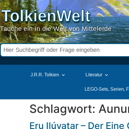
TolkienWelt
Tauche ein in die Welt von Mittelerde
J.R.R. Tolkien
Literatur
LEGO-Sets, Serien, 
Schlagwort:
Aunu
Eru Ilúvatar – Der Eine