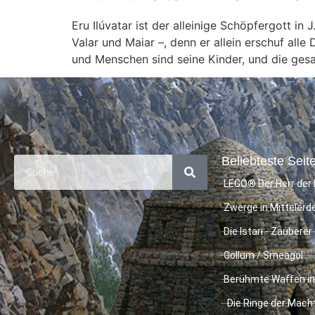
Eru Ilúvatar ist der alleinige Schöpfergott in
Valar und Maiar –, denn er allein erschuf al
und Menschen sind seine Kinder, und die ges
Beliebteste Seite
LEGO® Der Herr der 
Zwerge in Mittelerd
Die Istari - Zauberer
Gollum / Smeagol
Berühmte Waffen in
Die Ringe der Mach