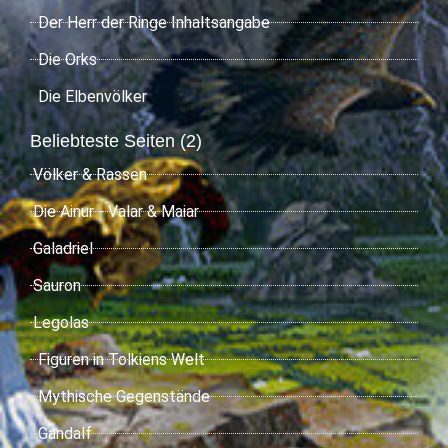
Der Herr der Ringe Inhaltsangabe
Die Orks
Die Elbenvölker
Beliebteste Seiten (2)
Völker & Rassen
Die Ainur - Valar & Maiar
Galadriel
Sauron
Legolas
Figuren in Tolkiens Welt
Mythische Gegenstände
Gandalf