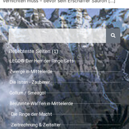
vernichten muss – bevor sein Erschaffer Sauron […]
Beliebteste Seiten (1)
LEGO® Der Herr der Ringe Sets
Zwerge in Mittelerde
Die Istari - Zauberer
Gollum / Smeagol
Berühmte Waffen in Mittelerde
Die Ringe der Macht
Zeitrechnung & Zeitalter