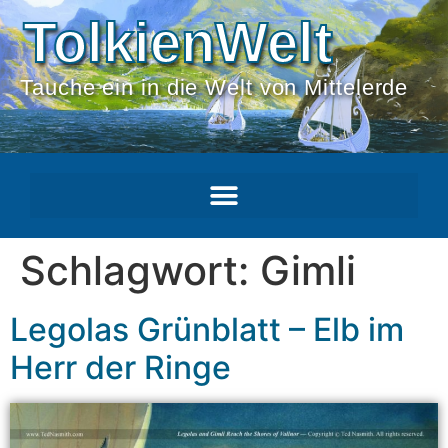
TolkienWelt
Tauche ein in die Welt von Mittelerde
Schlagwort:
Gimli
Legolas Grünblatt – Elb im
Herr der Ringe