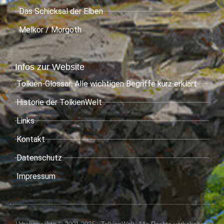
Das Schicksal der Elben
Melkor / Morgoth
Infos zur Website
Tolkien-Glossar: Alle wichtigen Begriffe kurz erklärt
Historie der TolkienWelt
Links
Kontakt
Datenschutz
Impressum