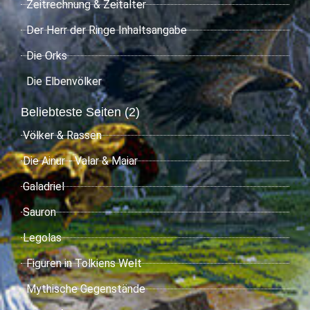
Zeitrechnung & Zeitalter
Der Herr der Ringe Inhaltsangabe
Die Orks
Die Elbenvölker
Beliebteste Seiten (2)
Völker & Rassen
Die Ainur - Valar & Maiar
Galadriel
Sauron
Legolas
Figuren in Tolkiens Welt
Mythische Gegenstände