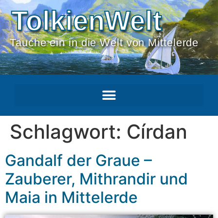
TolkienWelt
Tauche ein in die Welt von Mittelerde
Schlagwort:
Círdan
Gandalf der Graue –
Zauberer, Mithrandir und
Maia in Mittelerde