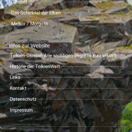
Gandalf
Das Schicksal der Elben
Melkor / Morgoth
Infos zur Website
Tolkien-Glossar: Alle wichtigen Begriffe kurz erklärt
Historie der TolkienWelt
Links
Kontakt
Datenschutz
Impressum