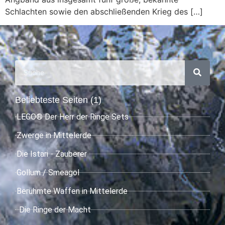
Schlachten sowie den abschließenden Krieg des […]
Beliebteste Seiten (1)
LEGO® Der Herr der Ringe Sets
Zwerge in Mittelerde
Die Istari - Zauberer
Gollum / Smeagol
Berühmte Waffen in Mittelerde
Die Ringe der Macht