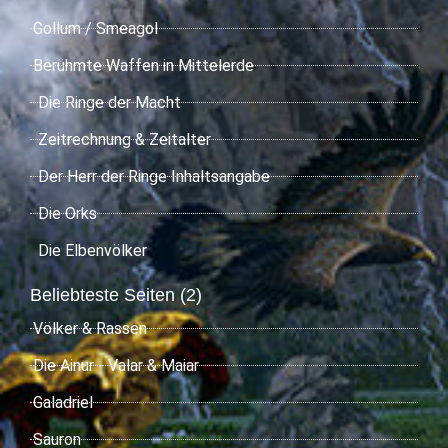
Gollum / Smeagol
Berühmte Waffen in Mittelerde
Die Ringe der Macht
Zeitrechnung & Zeitalter
Der Herr der Ringe Inhaltsangabe
Die Orks
Die Elbenvölker
Beliebteste Seiten (2)
Völker & Rassen
Die Ainur - Valar & Maiar
Galadriel
Sauron