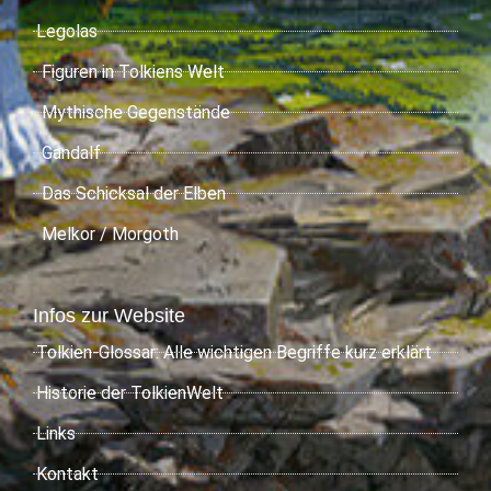
Legolas
Figuren in Tolkiens Welt
Mythische Gegenstände
Gandalf
Das Schicksal der Elben
Melkor / Morgoth
Infos zur Website
Tolkien-Glossar: Alle wichtigen Begriffe kurz erklärt
Historie der TolkienWelt
Links
Kontakt