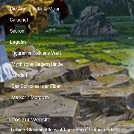
Die Ainur - Valar & Maiar
Galadriel
Sauron
Legolas
Figuren in Tolkiens Welt
Mythische Gegenstände
Gandalf
Das Schicksal der Elben
Melkor / Morgoth
Infos zur Website
Tolkien-Glossar: Alle wichtigen Begriffe kurz erklärt