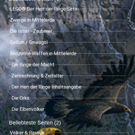
LEGO® Der Herr der Ringe Sets
Zwerge in Mittelerde
Die Istari - Zauberer
Gollum / Smeagol
Berühmte Waffen in Mittelerde
Die Ringe der Macht
Zeitrechnung & Zeitalter
Der Herr der Ringe Inhaltsangabe
Die Orks
Die Elbenvölker
Beliebteste Seiten (2)
Völker & Rassen