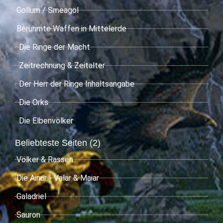
Gollum / Smeagol
Berühmte Waffen in Mittelerde
Die Ringe der Macht
Zeitrechnung & Zeitalter
Der Herr der Ringe Inhaltsangabe
Die Orks
Die Elbenvölker
Beliebteste Seiten (2)
Völker & Rassen
Die Ainur - Valar & Maiar
Galadriel
Sauron