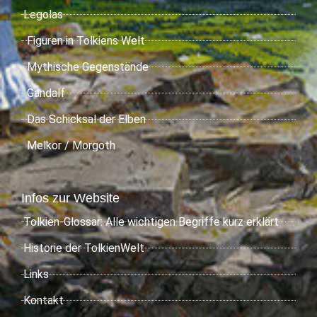
Legolas
Figuren in Tolkiens Welt
Mythische Gegenstände
Gandalf
Das Schicksal der Elben
Melkor / Morgoth
Infos zur Website
Tolkien-Glossar: Alle wichtigen Begriffe kurz erklärt
Historie der TolkienWelt
Links
Kontakt