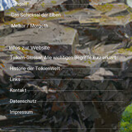
Gandalf
Das Schicksal der Elben
Melkor / Morgoth
Infos zur Website
Tolkien-Glossar: Alle wichtigen Begriffe kurz erklärt
Historie der TolkienWelt
Links
Kontakt
Datenschutz
Impressum