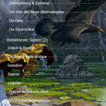
Zeitrechnung & Zeitalter
Der Herr der Ringe Inhaltsangabe
Die Orks
Die Elbenvölker
Beliebteste Seiten (2)
Völker & Rassen
Die Ainur - Valar & Maiar
Galadriel
Sauron
Legolas
Figuren in Tolkiens Welt
Mythische Gegenstände