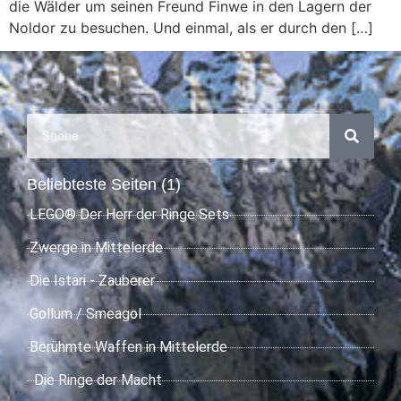
die Wälder um seinen Freund Finwe in den Lagern der
Noldor zu besuchen. Und einmal, als er durch den […]
Beliebteste Seiten (1)
LEGO® Der Herr der Ringe Sets
Zwerge in Mittelerde
Die Istari - Zauberer
Gollum / Smeagol
Berühmte Waffen in Mittelerde
Die Ringe der Macht