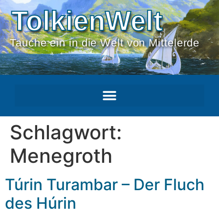
TolkienWelt
Tauche ein in die Welt von Mittelerde
Schlagwort:
Menegroth
Túrin Turambar – Der Fluch
des Húrin