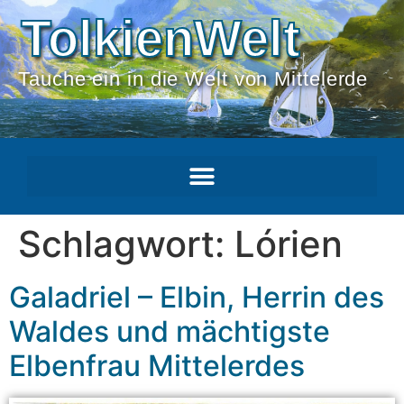
TolkienWelt
Tauche ein in die Welt von Mittelerde
Schlagwort:
Lórien
Galadriel – Elbin, Herrin des
Waldes und mächtigste
Elbenfrau Mittelerdes