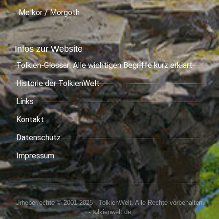
Melkor / Morgoth
Infos zur Website
Tolkien-Glossar: Alle wichtigen Begriffe kurz erklärt
Historie der TolkienWelt
Links
Kontakt
Datenschutz
Impressum
Urheberrechte © 2001-2025 - TolkienWelt. Alle Rechte vorbehalten.
- tolkienwelt.de