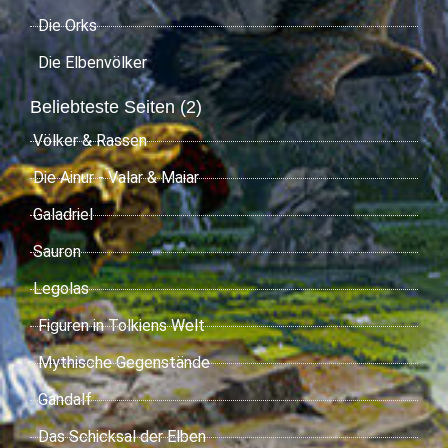
Die Orks
Die Elbenvölker
Beliebteste Seiten (2)
Völker & Rassen
Die Ainur - Valar & Maiar
Galadriel
Sauron
Legolas
Figuren in Tolkiens Welt
Mythische Gegenstände
Gandalf
Das Schicksal der Elben