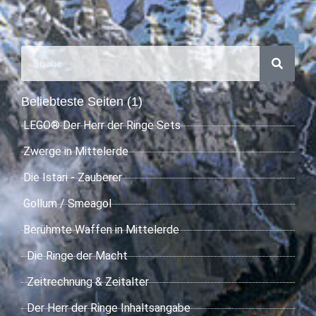
Beliebteste Seiten (1)
LEGO® Der Herr der Ringe Sets
Zwerge in Mittelerde
Die Istari - Zauberer
Gollum / Smeagol
Berühmte Waffen in Mittelerde
Die Ringe der Macht
Zeitrechnung & Zeitalter
Der Herr der Ringe Inhaltsangabe