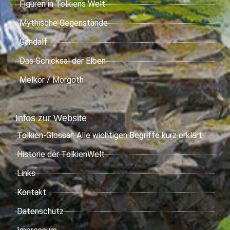
Figuren in Tolkiens Welt
Mythische Gegenstände
Gandalf
Das Schicksal der Elben
Melkor / Morgoth
Infos zur Website
Tolkien-Glossar: Alle wichtigen Begriffe kurz erklärt
Historie der TolkienWelt
Links
Kontakt
Datenschutz