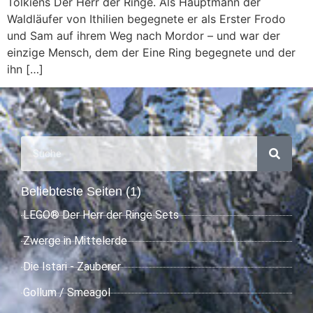
Tolkiens Der Herr der Ringe. Als Hauptmann der
Waldläufer von Ithilien begegnete er als Erster Frodo
und Sam auf ihrem Weg nach Mordor – und war der
einzige Mensch, dem der Eine Ring begegnete und der
ihn […]
Beliebteste Seiten (1)
LEGO® Der Herr der Ringe Sets
Zwerge in Mittelerde
Die Istari - Zauberer
Gollum / Smeagol