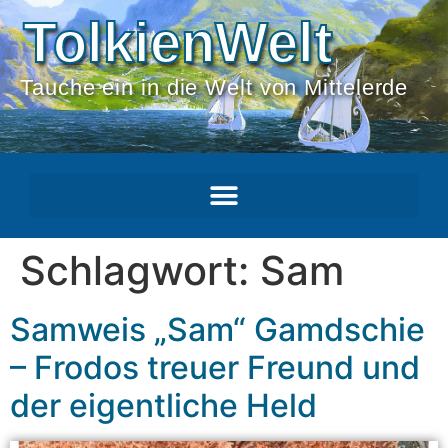
TolkienWelt
Tauche ein in die Welt von Mittelerde
Schlagwort:
Sam
Samweis „Sam“ Gamdschie
– Frodos treuer Freund und
der eigentliche Held