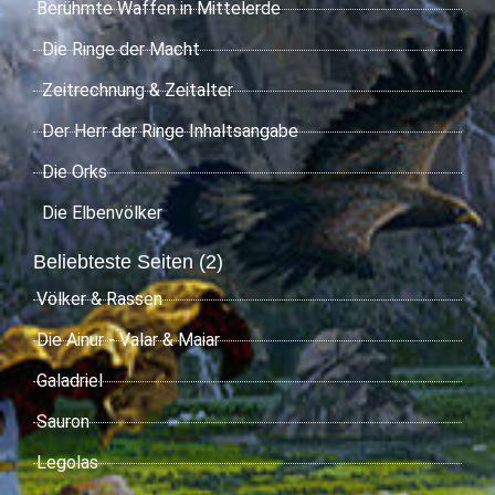
Berühmte Waffen in Mittelerde
Die Ringe der Macht
Zeitrechnung & Zeitalter
Der Herr der Ringe Inhaltsangabe
Die Orks
Die Elbenvölker
Beliebteste Seiten (2)
Völker & Rassen
Die Ainur - Valar & Maiar
Galadriel
Sauron
Legolas