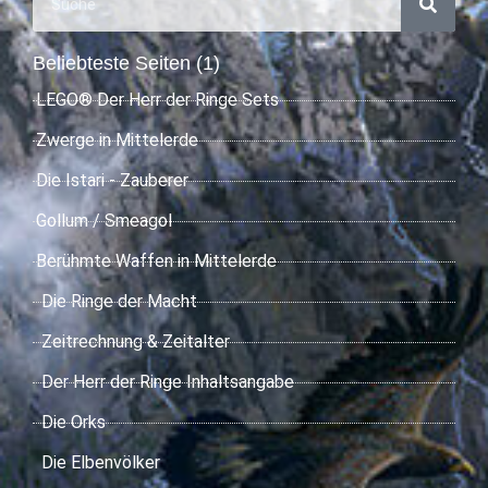
Beliebteste Seiten (1)
LEGO® Der Herr der Ringe Sets
Zwerge in Mittelerde
Die Istari - Zauberer
Gollum / Smeagol
Berühmte Waffen in Mittelerde
Die Ringe der Macht
Zeitrechnung & Zeitalter
Der Herr der Ringe Inhaltsangabe
Die Orks
Die Elbenvölker