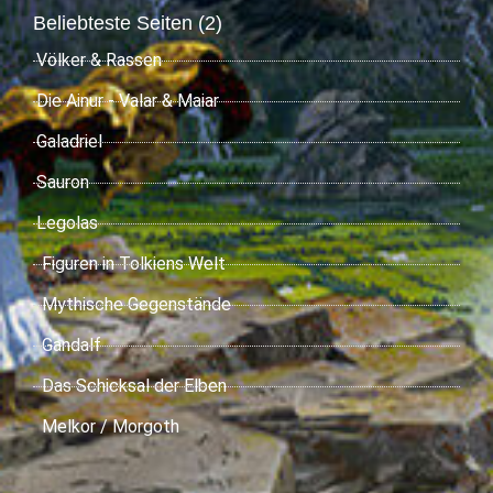
Beliebteste Seiten (2)
Völker & Rassen
Die Ainur - Valar & Maiar
Galadriel
Sauron
Legolas
Figuren in Tolkiens Welt
Mythische Gegenstände
Gandalf
Das Schicksal der Elben
Melkor / Morgoth