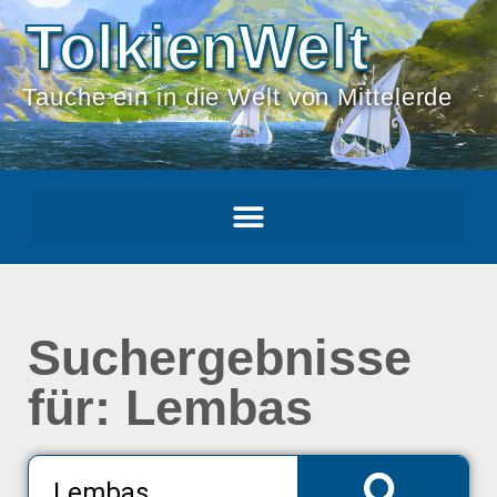
TolkienWelt
Tauche ein in die Welt von Mittelerde
Suchergebnisse
für: Lembas