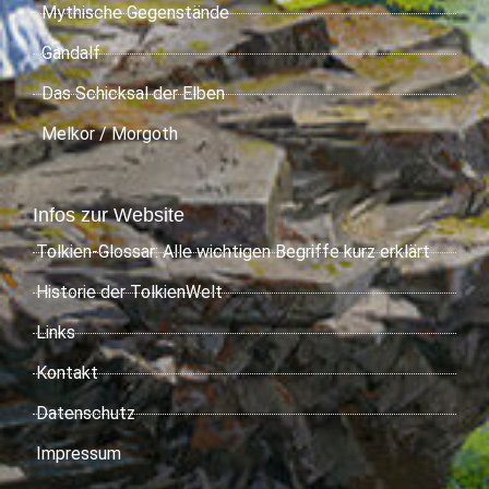
Mythische Gegenstände
Gandalf
Das Schicksal der Elben
Melkor / Morgoth
Infos zur Website
Tolkien-Glossar: Alle wichtigen Begriffe kurz erklärt
Historie der TolkienWelt
Links
Kontakt
Datenschutz
Impressum