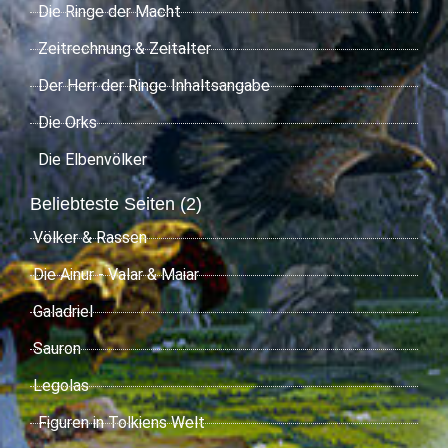
Die Ringe der Macht
Zeitrechnung & Zeitalter
Der Herr der Ringe Inhaltsangabe
Die Orks
Die Elbenvölker
Beliebteste Seiten (2)
Völker & Rassen
Die Ainur - Valar & Maiar
Galadriel
Sauron
Legolas
Figuren in Tolkiens Welt